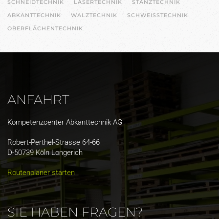
SCHNEIDTECHNIK
LASERTECHNIK
STANZTECHNIK
ABKANTTECHNIK
WALZTECHNIK
SCHWEISSTECHNIK
OBERFLÄCHENTECHNIK
ANFAHRT
Kompetenzcenter Abkanttechnik AG
Robert-Perthel-Strasse 64-66
D-50739 Köln Longerich
Routenplaner starten
SIE HABEN FRAGEN?